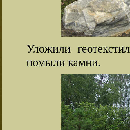
Уложили геотексти
помыли камни.