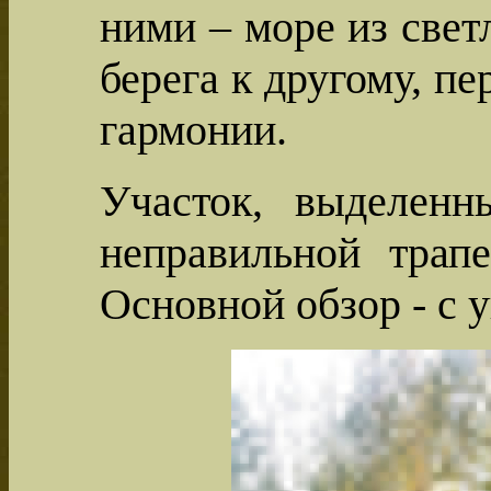
ними – море из свет
берега к другому, п
гармонии.
Участок, выделен
неправильной трап
Основной обзор - с у